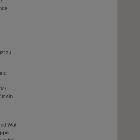
n
ende
e
st zu
und
der
ür ein
 und Wut
ppe