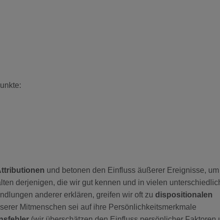
Punkte:
Attributionen
und betonen den Einfluss äußerer Ereignisse, um
lten derjenigen, die wir gut kennen und in vielen unterschiedli
dlungen anderer erklären, greifen wir oft zu
dispositionalen
erer Mitmenschen sei auf ihre Persönlichkeitsmerkmale
nsfehler
(wir überschätzen den Einfluss persönlicher Faktoren