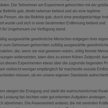
ten. Die Teilnehmer am Experiment gehorchten mit der größt
ie Befehle gab, direkt nebenan befand und als eine legitime
erson, die die Befehle gab, durch eine prestigeträchtige Insti
ert wurde und sich in einer bestimmten Entfernung befand und
l für Ungehorsam zur Verfügung stand.
fällig ausgewählte gewöhnliche Menschen entgegen ihrer eige
en zum Gehorsam gehorchten zufällig ausgewählte gewöhnlich
eilen, die, wenn sie real gewesen wären, völlig fremde Men
sungen widersetzten, taten dies zu einem frühen Zeitpunkt; da
 aus diesen Experimenten etwas über die zugrunde liegenden P
wir vielleicht weniger empfänglich für machtvolle soziale Einflü
tscheiden müssen, ob wir unsere eigenen Standards aufrechterh
rn steigert die Erregung und stärkt die wahrscheinlichste Reakt
e Leistung bei leichten oder gut erlernten Aufgaben ansteigen,
ch abnehmen. Die Anwesenheit anderer, die mit vereinten Kräft