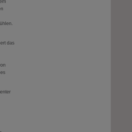
dem
n
ühlen.
ert das
von
nes
enter