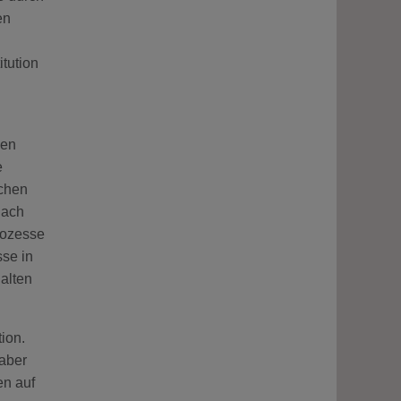
en
tution
nen
e
schen
nach
rozesse
sse in
alten
ion.
 aber
en auf