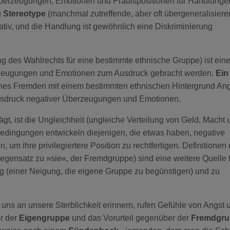
s Überzeugungen, Emotionen und Prädispositionen für Handlunge
g
Stereotype
(manchmal zutreffende, aber oft übergeneralisier
iv, und die Handlung ist gewöhnlich eine Diskriminierung
g des Wahlrechts für eine bestimmte ethnische Gruppe) ist ein
berzeugungen und Emotionen zum Ausdruck gebracht werden.
Ein
nes Fremden mit einem bestimmten ethnischen Hintergrund Ang
) Ausdruck negativer Überzeugungen und Emotionen.
rägt, ist die Ungleichheit (ungleiche Verteilung von Geld, Macht 
Bedingungen entwickeln diejenigen, die etwas haben, negative
um ihre privilegiertere Position zu rechtfertigen. Definitionen 
egensatz zu »sie«, der Fremdgruppe) sind eine weitere Quelle f
ng (einer Neigung, die eigene Gruppe zu begünstigen) und zu
 uns an unsere Sterblichkeit erinnern, rufen Gefühle von Angst
r der
Eigengruppe
und das Vorurteil gegenüber der
Fremdgru