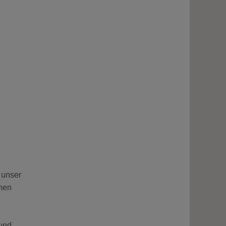
 unser
chen
 und