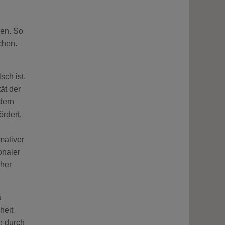
en. So
chen.
ch ist.
ät der
dern
rdert,
mativer
onaler
cher
u
heit
e durch