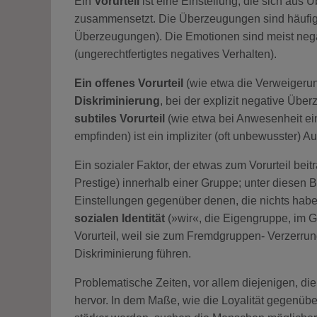
Ein
Vorurteil
ist eine Einstellung, die sich au
zusammensetzt. Die Überzeugungen sind häufi
Überzeugungen). Die Emotionen sind meist negat
(ungerechtfertigtes negatives Verhalten).
Ein offenes Vorurteil
(wie etwa die Verweigerun
Diskriminierung
, bei der explizit negative Ü
subtiles Vorurteil
(wie etwa bei Anwesenheit ei
empfinden) ist ein impliziter (oft unbewusster
Ein sozialer Faktor, der etwas zum Vorurteil beit
Prestige) innerhalb einer Gruppe; unter diesen 
Einstellungen gegenüber denen, die nichts haben, 
sozialen Identität
(»wir«, die Eigengruppe, im G
Vorurteil, weil sie zum Fremdgruppen- Verzerru
Diskriminierung führen.
Problematische Zeiten, vor allem diejenigen, die
hervor. In dem Maße, wie die Loyalität gegenübe