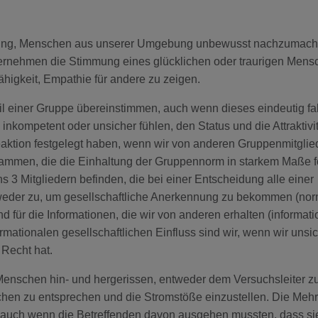
gung, Menschen aus unserer Umgebung unbewusst nachzumach
ernehmen die Stimmung eines glücklichen oder traurigen Mens
Fähigkeit, Empathie für andere zu zeigen.
 einer Gruppe übereinstimmen, auch wenn dieses eindeutig fals
nkompetent oder unsicher fühlen, den Status und die Attraktivit
aktion festgelegt haben, wenn wir von anderen Gruppenmitglie
tammen, die die Einhaltung der Gruppennorm in starkem Maße fö
 3 Mitgliedern befinden, die bei einer Entscheidung alle einer
eder zu, um gesellschaftliche Anerkennung zu bekommen (nor
ind für die Informationen, die wir von anderen erhalten (informati
formationalen gesellschaftlichen Einfluss sind wir, wenn wir unsi
 Recht hat.
enschen hin- und hergerissen, entweder dem Versuchsleiter z
hen zu entsprechen und die Stromstöße einzustellen. Die Mehr
, auch wenn die Betreffenden davon ausgehen mussten, dass si