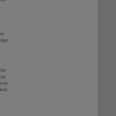
sse
ungen
ipt
ipt
s wir
eht;